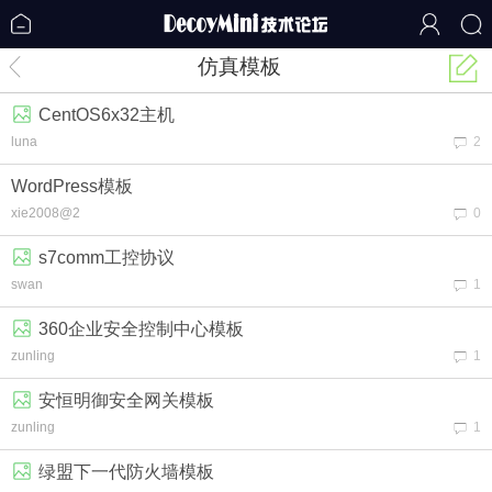
仿真模板
CentOS6x32主机
luna
2
WordPress模板
xie2008@2
0
s7comm工控协议
swan
1
360企业安全控制中心模板
zunling
1
安恒明御安全网关模板
zunling
1
绿盟下一代防火墙模板