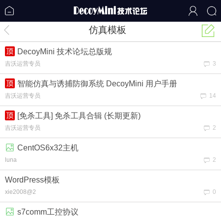
仿真模板
DecoyMini 技术论坛总版规
吉沃运营专员
3
智能仿真与诱捕防御系统 DecoyMini 用户手册
吉沃运营专员
14
[免杀工具] 免杀工具合辑 (长期更新)
吉沃运营专员
2
CentOS6x32主机
luna
2
WordPress模板
xie2008@2
0
s7comm工控协议