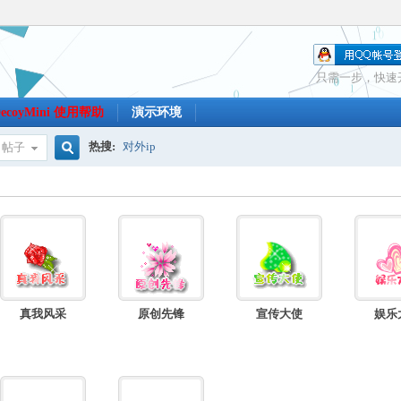
只需一步，快速
DecoyMini 使用帮助
演示环境
热搜:
对外ip
帖子
搜
索
真我风采
原创先锋
宣传大使
娱乐