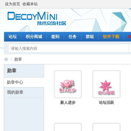
设为首页
收藏本站
论坛
积分商城
签到
任务
群组
软件下载
勋章
勋章
勋章中心
De
›
我的勋章
新人进步
论坛活跃