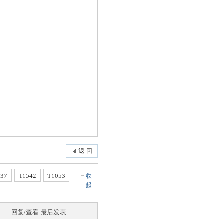
返 回
137
T1542
T1053
收
起
回复/查看
最后发表