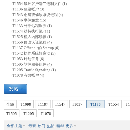
·
T1554 破坏客户端二进制文件 (1)
·
T1136 创建帐户 (3)
co
·
T1543 创建或修改系统进程 (4)
·
T1546 事件触发 (15)
·
T1133 外部远程服务 (1)
·
T1574 劫持执行流 (11)
·
T1525 植入内部镜像 (1)
·
T1556 修改认证流程 (4)
·
T1137 Office 中的 Startup (6)
·
T1542 操作系统预启动 (5)
·
T1053 计划任务 (6)
·
T1505 软件服务组件 (4)
y
·
T1205 Traffic Signaling (1)
·
T1078 有效帐户 (4)
全部
T1098
T1197
T1547
T1037
T1176
T1554
T1
T1505
T1205
T1078
全部主题
最新
热门
热帖
精华
更多
Mi