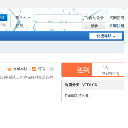
用户名
自动登录
找回密码
开始
密码
登录
立即注册
快捷导航
1人
签到
收藏本版
|
订阅
签到看排名
它们在系统上能够保持对立足点的
所属分类: ATT&CK
TA0003 持久化