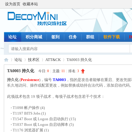
设为首页
收藏本站
论坛
积分商城
签到
任务
群组
软件下载
D
论坛
技术区
ATT&CK
TA0003 持久化
TA0003 持久化
今日:
0
|
主题:
11
|
排名:
3
持久化
(
Persistence
)，编号
TA0003
，指的是攻击者能够在重启、更改凭据
De
»
›
›
›
长久地访问、操作或配置更改，例如替换或劫持合法代码，添加启动代码
此项战术包含 19 项子战术，每项子战术包含若干个技术：
·
T1098 帐户操作 (4)
·
T1197 BITS Jobs (1)
·
T1547 Boot 或 Logon 自启动执行 (15)
·
T1037 Boot 或 Logon 自启动脚本 (5)
·
T1176 浏览器扩展 (1)