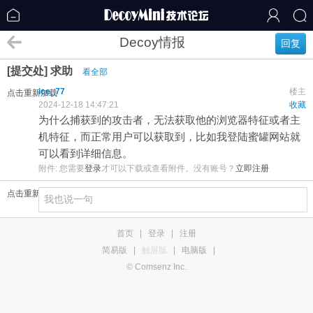
Decoy情报
回复
[提交处] 求助
看全部
ice_77
楼主
点击重新加载
2024-12-18 14:47:21
收藏
为什么捕获到的攻击者，无法获取他的浏览器特征或者主
机特征，而正常用户可以获取到，比如我登陆蜜罐网站就
可以看到详细信息。
附件:
您需要
登录
才可以下载或查看附件。没有账号？
立即注册
点击重新加载
首页
|
登录
|
注册
简易版
|
触屏版
|
电脑版
|
© Comsenz Inc.